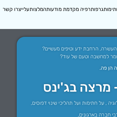
תימות
גרפותרפיה מקדמת מודעות
המלצות
עליי
צרו קשר
העשרה, הרחבת ידע וטיפים מעשיים?
ומר למחשבה וטעם של עוד?
 הן פה.
 מרצה בג'ינס
יה , על חתימות ועל תהליכי שינוי דפוסים,
י חברה בארגונים,