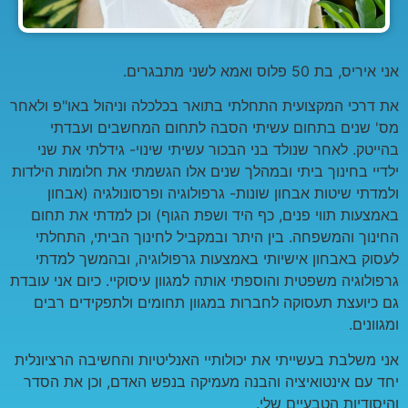
אני איריס, בת 50 פלוס ואמא לשני מתבגרים.
את דרכי המקצועית התחלתי בתואר בכלכלה וניהול באו"פ ולאחר
מס' שנים בתחום עשיתי הסבה לתחום המחשבים ועבדתי
בהייטק. לאחר שנולד בני הבכור עשיתי שינוי- גידלתי את שני
ילדיי בחינוך ביתי ובמהלך שנים אלו הגשמתי את חלומות הילדות
ולמדתי שיטות אבחון שונות- גרפולוגיה ופרסונולגיה (אבחון
באמצעות תווי פנים, כף היד ושפת הגוף) וכן למדתי את תחום
החינוך והמשפחה. בין היתר ובמקביל לחינוך הביתי, התחלתי
לעסוק באבחון אישיותי באמצעות גרפולוגיה, ובהמשך למדתי
גרפולוגיה משפטית והוספתי אותה למגוון עיסוקיי. כיום אני עובדת
גם כיועצת תעסוקה לחברות במגוון תחומים ולתפקידים רבים
ומגוונים.
אני משלבת בעשייתי את יכולותיי האנליטיות והחשיבה הרציונלית
יחד עם אינטואיציה והבנה מעמיקה בנפש האדם, וכן את הסדר
והיסודיות הטבעיים שלי.