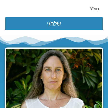
שלח/י