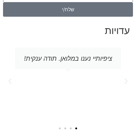
שלח/י
עדויות
מלואן. תודה ענקית!
בקריאה נוספת ונוס
הבנתי המון דברים